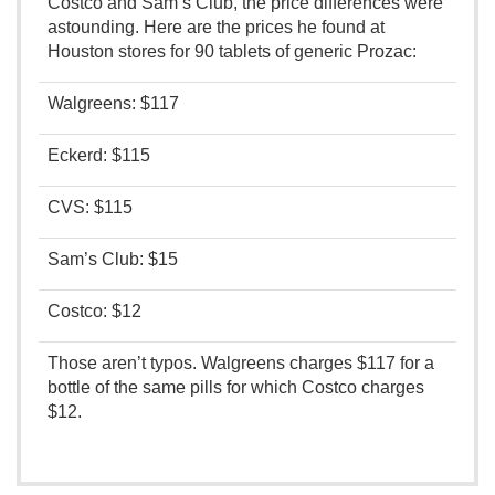
Costco and Sam’s Club, the price differences were
astounding. Here are the prices he found at
Houston stores for 90 tablets of generic Prozac:
Walgreens: $117
Eckerd: $115
CVS: $115
Sam’s Club: $15
Costco: $12
Those aren’t typos. Walgreens charges $117 for a
bottle of the same pills for which Costco charges
$12.