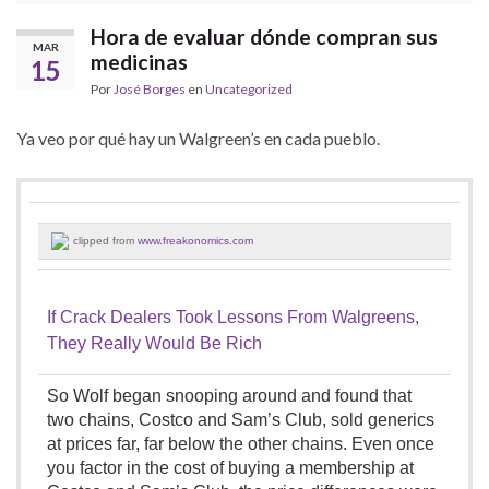
Hora de evaluar dónde compran sus
MAR
medicinas
15
Por
José Borges
en
Uncategorized
Ya veo por qué hay un Walgreen’s en cada pueblo.
clipped from
www.freakonomics.com
If Crack Dealers Took Lessons From Walgreens,
They Really Would Be Rich
So Wolf began snooping around and found that
two chains, Costco and Sam’s Club, sold generics
at prices far, far below the other chains. Even once
you factor in the cost of buying a membership at