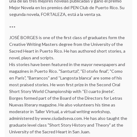
una de las tres mejores novelas publicadas y ganó el premio
Mejor Novela en los premios del PEN Club de Puerto Rico. Su
segunda novela, FORTALEZA, está a la venta ya.
***
JOSÉ BORGES is one of the first class of graduates form the
Creative Writing Masters degree from the University of the
Sacred Heart in Puerto Rico. He has authored short stories, a
novel, plays and scripts.
His stories have been featured in the mayor newspapers and
magazines in Puerto Rico. "Santurtzi", “El otoño final”, "Como
en París", "Barrancos" and “Langosta blanca” are some of his
most praised stories. He won first prize in the Second Oral
Short Story World Championship with “El cuarto jinete”.
Borges formed part of the Board of the Directors for Letras
Nuevas literary magazine. He also volunteers his time as
moderator in Taller Virtual, a virtual writing workshop,
administered by www.ciudadseva.com. He has also taught the
graduate level class "Short Story History and Theory" at the
University of the Sacred Heart in San Juan.