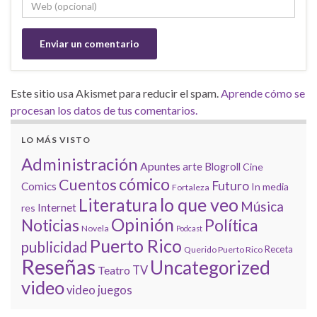
Este sitio usa Akismet para reducir el spam.
Aprende cómo se
procesan los datos de tus comentarios.
LO MÁS VISTO
Administración
Apuntes
arte
Blogroll
Cine
cómico
Cuentos
Futuro
Comics
In media
Fortaleza
lo que veo
Literatura
Música
Internet
res
Opinión
Noticias
Política
Novela
Podcast
Puerto Rico
publicidad
Receta
Querido Puerto Rico
Reseñas
Uncategorized
Teatro
TV
video
video juegos