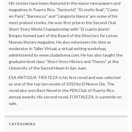
His stories have been featured in the mayor newspapers and
magazines in Puerto Rico. "Santurtzi", “El otoño final”, "Como
en París", "Barrancos" and “Langosta blanca” are some of his
most praised stories. He won first prize in the Second Oral
Short Story World Championship with “El cuarto jinete”.
Borges formed part of the Board of the Directors for Letras
Nuevas literary magazine. He also volunteers his time as
moderator in Taller Virtual, a virtual writing workshop,
administered by www.ciudadseva.com. He has also taught the
graduate level class "Short Story History and Theory" at the
University of the Sacred Heart in San Juan.
ESA ANTIGUA TRISTEZA is his first novel and was selected
as one of the top ten novels of 2010 by El Nuevo Día. The
novel also won Best Novel in the PEN Club of Puerto Rico
annual awards. His second novel, FORTALEZA, is currently on
sale.
CATEGORÍAS