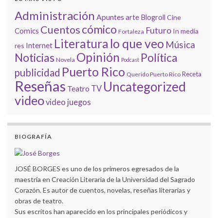
Administración
Apuntes
arte
Blogroll
Cine
cómico
Cuentos
Futuro
Comics
In media
Fortaleza
lo que veo
Literatura
Música
Internet
res
Opinión
Noticias
Política
Novela
Podcast
Puerto Rico
publicidad
Receta
Querido Puerto Rico
Reseñas
Uncategorized
Teatro
TV
video
video juegos
BIOGRAFÍA
JOSÉ BORGES es uno de los primeros egresados de la
maestría en Creación Literaria de la Universidad del Sagrado
Corazón. Es autor de cuentos, novelas, reseñas literarias y
obras de teatro.
Sus escritos han aparecido en los principales periódicos y