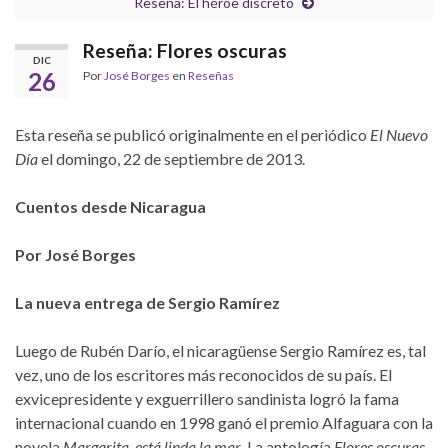
Reseña: El héroe discreto
Reseña: Flores oscuras
DIC
26
Por
José Borges
en
Reseñas
Esta reseña se publicó originalmente en el periódico
El Nuevo
Día
el domingo, 22 de septiembre de 2013.
Cuentos desde Nicaragua
Por José Borges
La nueva entrega de Sergio Ramírez
Luego de Rubén Darío, el nicaragüense Sergio Ramírez es, tal
vez, uno de los escritores más reconocidos de su país. El
exvicepresidente y exguerrillero sandinista logró la fama
internacional cuando en 1998 ganó el premio Alfaguara con la
novela
Margarita, está linda la mar
.
La antología
Flores oscuras