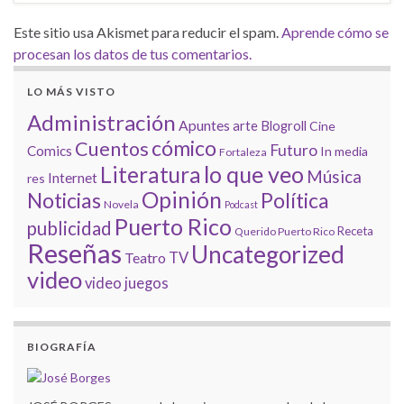
Este sitio usa Akismet para reducir el spam.
Aprende cómo se
procesan los datos de tus comentarios.
LO MÁS VISTO
Administración
Apuntes
arte
Blogroll
Cine
cómico
Cuentos
Futuro
Comics
In media
Fortaleza
lo que veo
Literatura
Música
Internet
res
Opinión
Noticias
Política
Novela
Podcast
Puerto Rico
publicidad
Receta
Querido Puerto Rico
Reseñas
Uncategorized
Teatro
TV
video
video juegos
BIOGRAFÍA