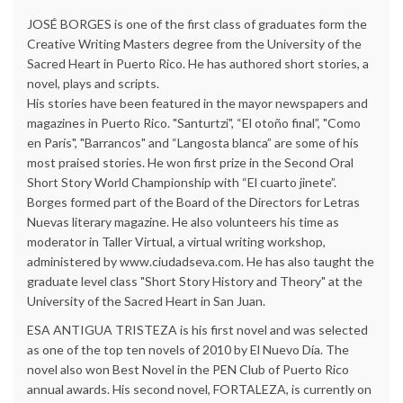
JOSÉ BORGES is one of the first class of graduates form the
Creative Writing Masters degree from the University of the
Sacred Heart in Puerto Rico. He has authored short stories, a
novel, plays and scripts.
His stories have been featured in the mayor newspapers and
magazines in Puerto Rico. "Santurtzi", “El otoño final”, "Como
en París", "Barrancos" and “Langosta blanca” are some of his
most praised stories. He won first prize in the Second Oral
Short Story World Championship with “El cuarto jinete”.
Borges formed part of the Board of the Directors for Letras
Nuevas literary magazine. He also volunteers his time as
moderator in Taller Virtual, a virtual writing workshop,
administered by www.ciudadseva.com. He has also taught the
graduate level class "Short Story History and Theory" at the
University of the Sacred Heart in San Juan.
ESA ANTIGUA TRISTEZA is his first novel and was selected
as one of the top ten novels of 2010 by El Nuevo Día. The
novel also won Best Novel in the PEN Club of Puerto Rico
annual awards. His second novel, FORTALEZA, is currently on