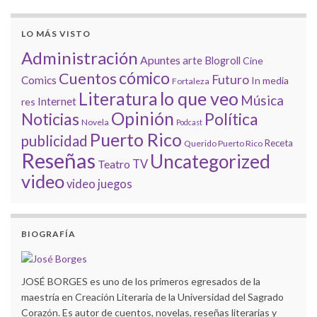
LO MÁS VISTO
Administración
Apuntes
arte
Blogroll
Cine
cómico
Cuentos
Futuro
Comics
In media
Fortaleza
lo que veo
Literatura
Música
Internet
res
Opinión
Noticias
Política
Novela
Podcast
Puerto Rico
publicidad
Receta
Querido Puerto Rico
Reseñas
Uncategorized
Teatro
TV
video
video juegos
BIOGRAFÍA
JOSÉ BORGES es uno de los primeros egresados de la
maestría en Creación Literaria de la Universidad del Sagrado
Corazón. Es autor de cuentos, novelas, reseñas literarias y