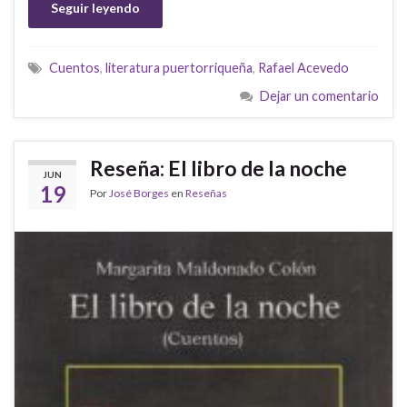
Seguir leyendo
Cuentos
,
literatura puertorriqueña
,
Rafael Acevedo
Dejar un comentario
Reseña: El libro de la noche
JUN
19
Por
José Borges
en
Reseñas