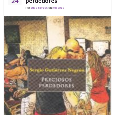
24
perdedores
Por
José Borges
en
Reseñas