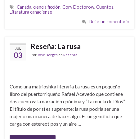
Canada
,
ciencia ficción
,
Cory Doctorow
,
Cuentos
,
Litaratura canadiense
Dejar un comentario
Reseña: La rusa
JUL
03
Por
José Borges
en
Reseñas
Como una matrioshka literaria La rusa es un pequeño
libro del puertorriqueño Rafael Acevedo que contiene
dos cuentos: la narración epónima y “La muela de Dios”.
El título de por sí es sugerente; la rusa podría ser una
mujer o una manera de hacer algo. Es un gentilicio que
carga con estereotipos y un aire …