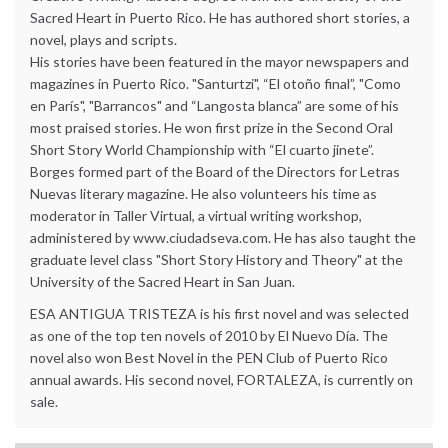
Sacred Heart in Puerto Rico. He has authored short stories, a
novel, plays and scripts.
His stories have been featured in the mayor newspapers and
magazines in Puerto Rico. "Santurtzi", “El otoño final”, "Como
en París", "Barrancos" and “Langosta blanca” are some of his
most praised stories. He won first prize in the Second Oral
Short Story World Championship with “El cuarto jinete”.
Borges formed part of the Board of the Directors for Letras
Nuevas literary magazine. He also volunteers his time as
moderator in Taller Virtual, a virtual writing workshop,
administered by www.ciudadseva.com. He has also taught the
graduate level class "Short Story History and Theory" at the
University of the Sacred Heart in San Juan.
ESA ANTIGUA TRISTEZA is his first novel and was selected
as one of the top ten novels of 2010 by El Nuevo Día. The
novel also won Best Novel in the PEN Club of Puerto Rico
annual awards. His second novel, FORTALEZA, is currently on
sale.