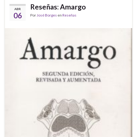
Reseñas: Amargo
ABR
06
Por
José Borges
en
Reseñas