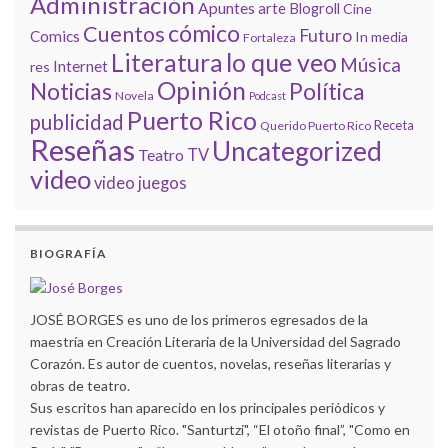
Administración
Apuntes
arte
Blogroll
Cine
cómico
Cuentos
Futuro
Comics
In media
Fortaleza
lo que veo
Literatura
Música
Internet
res
Opinión
Noticias
Política
Novela
Podcast
Puerto Rico
publicidad
Receta
Querido Puerto Rico
Reseñas
Uncategorized
Teatro
TV
video
video juegos
BIOGRAFÍA
JOSÉ BORGES es uno de los primeros egresados de la
maestría en Creación Literaria de la Universidad del Sagrado
Corazón. Es autor de cuentos, novelas, reseñas literarias y
obras de teatro.
Sus escritos han aparecido en los principales periódicos y
revistas de Puerto Rico. "Santurtzi", “El otoño final”, "Como en