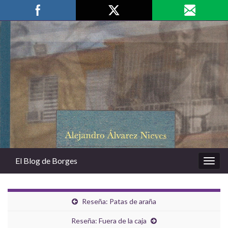
Alte
el
Search for:
form
de
bús
El Blog de Borges
Alter
la
nave
Reseña: Patas de araña
Reseña: Fuera de la caja