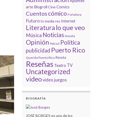
Apuntes
Comics
arte
Blogroll
Cine
cómico
Cuentos
Fortaleza
Futuro
Internet
In media res
lo que veo
Literatura
Noticias
Música
Novela
Opinión
Política
Podcast
Puerto Rico
publicidad
Receta
Querido Puerto Rico
Reseñas
Teatro
TV
Uncategorized
video
video juegos
BIOGRAFÍA
JOSÉ BORGES es uno de los