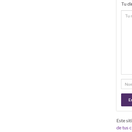
Tu di
Este si
de tus 