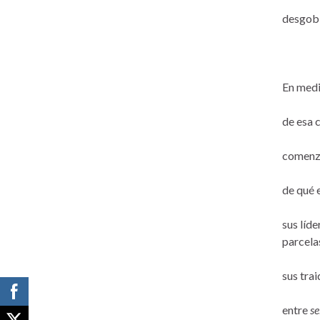
desgobi
En medi
de esa 
comenz
de qué 
sus líde
parcela
sus tra
entre
se