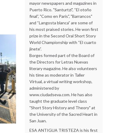
mayor newspapers and magazines in
Puerto Rico. "Santurtzi", “El otoño
final”, "Como en París", "Barrancos"
and “Langosta blanca” are some of
his most praised stories. He won first
prize in the Second Oral Short Story
World Championship with “El cuarto
jinete”.
Borges formed part of the Board of
the Directors for Letras Nuevas
literary magazine. He also volunteers
his time as moderator in Taller
Virtual, a virtual writing workshop,
administered by
www.ciudadseva.com. He has also
taught the graduate level class
"Short Story History and Theory" at
the University of the Sacred Heart in
San Juan.
ESA ANTIGUA TRISTEZA is his first