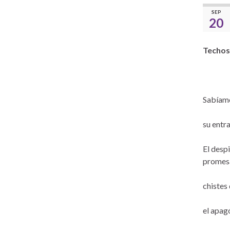
SEP
20
Techos
Sabíamo
su entra
El desp
promesa
chistes 
el apagó