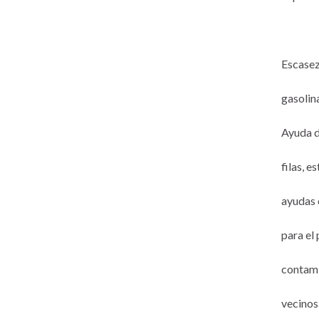
Escasez
gasolina
Ayuda d
filas, e
ayudas 
para el 
contami
vecinos