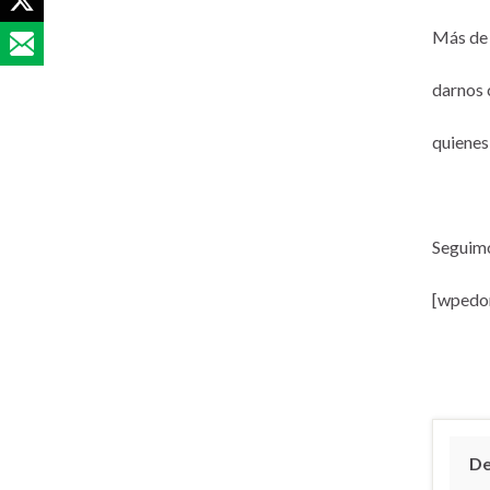
Más de 
darnos 
quienes
Seguimo
[wpedon
De