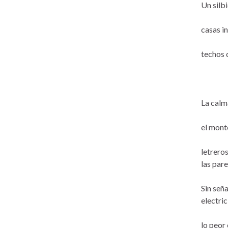
Un silbi
casas i
techos 
La calma
el mont
letreros
las pare
Sin señal
electric
lo peor 