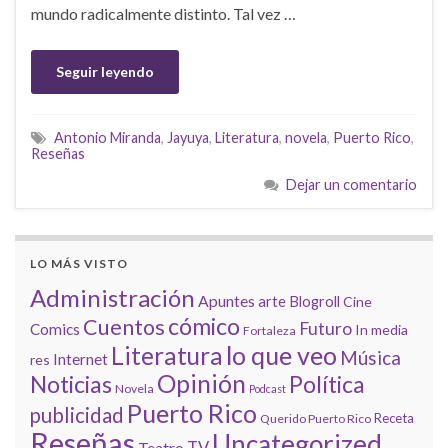
mundo radicalmente distinto. Tal vez …
Seguir leyendo
Antonio Miranda
,
Jayuya
,
Literatura
,
novela
,
Puerto Rico
,
Reseñas
Dejar un comentario
LO MÁS VISTO
Administración
Apuntes
arte
Blogroll
Cine
cómico
Cuentos
Futuro
Comics
In media
Fortaleza
lo que veo
Literatura
Música
Internet
res
Opinión
Noticias
Política
Novela
Podcast
Puerto Rico
publicidad
Receta
Querido Puerto Rico
Reseñas
Uncategorized
Teatro