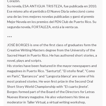
Corazón.
Su novela, ESA ANTIGUA TRISTEZA, fue publicada en 2010.
Ese mismo año el periódico El Nuevo Día la seleccionó como
una de las tres mejores novelas publicadas y ganó el premio
Mejor Novela en los premios del PEN Club de Puerto Rico. Su
segunda novela, FORTALEZA, está a la venta ya.
***
JOSÉ BORGES is one of the first class of graduates form the
Creative Writing Masters degree from the University of the
Sacred Heart in Puerto Rico. He has authored short stories, a
novel, plays and scripts.
His stories have been featured in the mayor newspapers and
magazines in Puerto Rico. "Santurtzi", “El otoño final”, "Como
en París", "Barrancos" and “Langosta blanca” are some of his
most praised stories. He won first prize in the Second Oral
Short Story World Championship with “El cuarto jinete”.
Borges formed part of the Board of the Directors for Letras
Nuevas literary magazine. He also volunteers his time as
moderator in Taller Virtual, a virtual writing workshop,