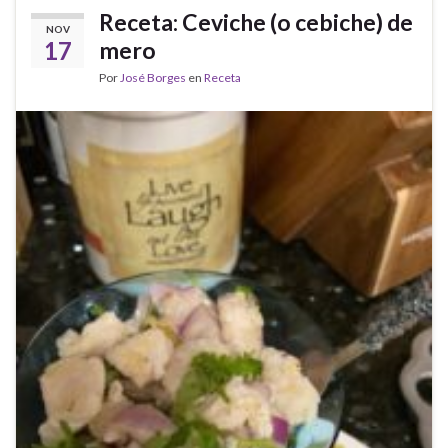
Receta: Ceviche (o cebiche) de
NOV
17
mero
Por
José Borges
en
Receta