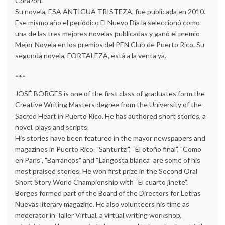
Corazón.
Su novela, ESA ANTIGUA TRISTEZA, fue publicada en 2010.
Ese mismo año el periódico El Nuevo Día la seleccionó como
una de las tres mejores novelas publicadas y ganó el premio
Mejor Novela en los premios del PEN Club de Puerto Rico. Su
segunda novela, FORTALEZA, está a la venta ya.
***
JOSÉ BORGES is one of the first class of graduates form the
Creative Writing Masters degree from the University of the
Sacred Heart in Puerto Rico. He has authored short stories, a
novel, plays and scripts.
His stories have been featured in the mayor newspapers and
magazines in Puerto Rico. "Santurtzi", “El otoño final”, "Como
en París", "Barrancos" and “Langosta blanca” are some of his
most praised stories. He won first prize in the Second Oral
Short Story World Championship with “El cuarto jinete”.
Borges formed part of the Board of the Directors for Letras
Nuevas literary magazine. He also volunteers his time as
moderator in Taller Virtual, a virtual writing workshop,