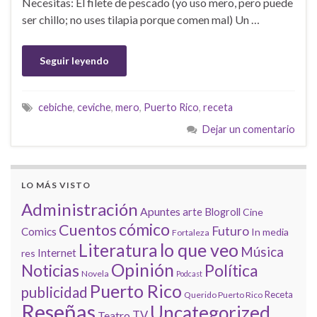
Necesitas: El filete de pescado (yo uso mero, pero puede
ser chillo; no uses tilapia porque comen mal) Un …
Seguir leyendo
cebiche
,
ceviche
,
mero
,
Puerto Rico
,
receta
Dejar un comentario
LO MÁS VISTO
Administración
Apuntes
arte
Blogroll
Cine
cómico
Cuentos
Futuro
Comics
In media
Fortaleza
lo que veo
Literatura
Música
Internet
res
Opinión
Noticias
Política
Novela
Podcast
Puerto Rico
publicidad
Receta
Querido Puerto Rico
Reseñas
Uncategorized
Teatro
TV