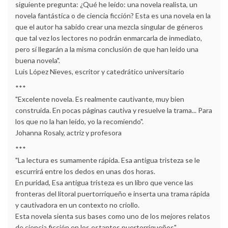
siguiente pregunta: ¿Qué he leído: una novela realista, un
novela fantástica o de ciencia ficción? Esta es una novela en la
que el autor ha sabido crear una mezcla singular de géneros
que tal vez los lectores no podrán enmarcarla de inmediato,
pero sí llegarán a la misma conclusión de que han leído una
buena novela".
Luis López Nieves, escritor y catedrático universitario
***
"Excelente novela. Es realmente cautivante, muy bien
construida. En pocas páginas cautiva y resuelve la trama... Para
los que no la han leído, yo la recomiendo".
Johanna Rosaly, actriz y profesora
***
"La lectura es sumamente rápida. Esa antigua tristeza se le
escurrirá entre los dedos en unas dos horas.
En puridad, Esa antigua tristeza es un libro que vence las
fronteras del litoral puertorriqueño e inserta una trama rápida
y cautivadora en un contexto no criollo.
Esta novela sienta sus bases como uno de los mejores relatos
de ciencia ficción en los estantes puertorriqueños".