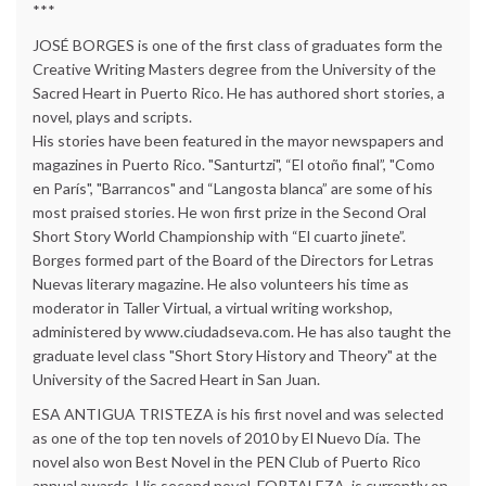
***
JOSÉ BORGES is one of the first class of graduates form the
Creative Writing Masters degree from the University of the
Sacred Heart in Puerto Rico. He has authored short stories, a
novel, plays and scripts.
His stories have been featured in the mayor newspapers and
magazines in Puerto Rico. "Santurtzi", “El otoño final”, "Como
en París", "Barrancos" and “Langosta blanca” are some of his
most praised stories. He won first prize in the Second Oral
Short Story World Championship with “El cuarto jinete”.
Borges formed part of the Board of the Directors for Letras
Nuevas literary magazine. He also volunteers his time as
moderator in Taller Virtual, a virtual writing workshop,
administered by www.ciudadseva.com. He has also taught the
graduate level class "Short Story History and Theory" at the
University of the Sacred Heart in San Juan.
ESA ANTIGUA TRISTEZA is his first novel and was selected
as one of the top ten novels of 2010 by El Nuevo Día. The
novel also won Best Novel in the PEN Club of Puerto Rico
annual awards. His second novel, FORTALEZA, is currently on