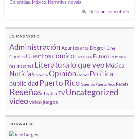
Coloradas
,
México
,
Narrativa
,
novela
Dejar un comentario
LO MÁS VISTO
Administración
Apuntes
arte
Blogroll
Cine
cómico
Cuentos
Futuro
Comics
In media
Fortaleza
lo que veo
Literatura
Música
Internet
res
Opinión
Noticias
Política
Novela
Podcast
Puerto Rico
publicidad
Receta
Querido Puerto Rico
Reseñas
Uncategorized
Teatro
TV
video
video juegos
BIOGRAFÍA