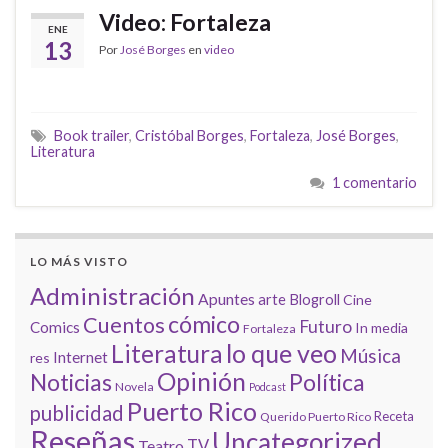
Video: Fortaleza
ENE
13
Por
José Borges
en
video
Book trailer
,
Cristóbal Borges
,
Fortaleza
,
José Borges
,
Literatura
1 comentario
LO MÁS VISTO
Administración
Apuntes
arte
Blogroll
Cine
cómico
Cuentos
Futuro
Comics
In media
Fortaleza
lo que veo
Literatura
Música
Internet
res
Opinión
Noticias
Política
Novela
Podcast
Puerto Rico
publicidad
Receta
Querido Puerto Rico
Reseñas
Uncategorized
Teatro
TV