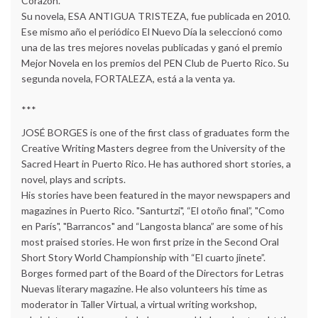
Corazón.
Su novela, ESA ANTIGUA TRISTEZA, fue publicada en 2010.
Ese mismo año el periódico El Nuevo Día la seleccionó como
una de las tres mejores novelas publicadas y ganó el premio
Mejor Novela en los premios del PEN Club de Puerto Rico. Su
segunda novela, FORTALEZA, está a la venta ya.
***
JOSÉ BORGES is one of the first class of graduates form the
Creative Writing Masters degree from the University of the
Sacred Heart in Puerto Rico. He has authored short stories, a
novel, plays and scripts.
His stories have been featured in the mayor newspapers and
magazines in Puerto Rico. "Santurtzi", “El otoño final”, "Como
en París", "Barrancos" and “Langosta blanca” are some of his
most praised stories. He won first prize in the Second Oral
Short Story World Championship with “El cuarto jinete”.
Borges formed part of the Board of the Directors for Letras
Nuevas literary magazine. He also volunteers his time as
moderator in Taller Virtual, a virtual writing workshop,