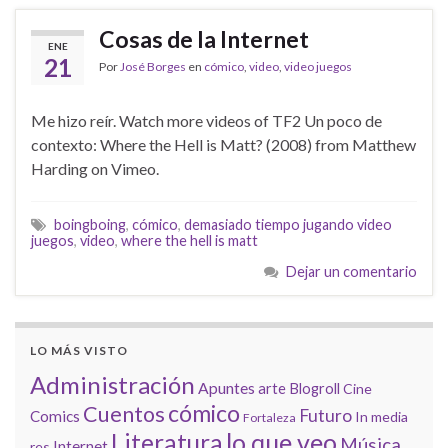
Cosas de la Internet
ENE
21
Por
José Borges
en
cómico
,
video
,
video juegos
Me hizo reír. Watch more videos of TF2 Un poco de
contexto: Where the Hell is Matt? (2008) from Matthew
Harding on Vimeo.
boingboing
,
cómico
,
demasiado tiempo jugando video
juegos
,
video
,
where the hell is matt
Dejar un comentario
LO MÁS VISTO
Administración
Apuntes
arte
Blogroll
Cine
cómico
Cuentos
Futuro
Comics
In media
Fortaleza
lo que veo
Literatura
Música
Internet
res