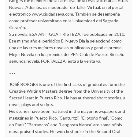
Borges fue miembro de la Directiva de la revista literaria Letras
Nuevas. Además, es moderador de Taller Virtual, en el portal
electrónico www.ciudadseva.com. También se desempeña
como profesor universitario en la Universidad del Sagrado
Corazón.
Su novela, ESA ANTIGUA TRISTEZA, fue publicada en 2010.
Ese mismo año el periódico El Nuevo Día la seleccionó como
una de las tres mejores novelas publicadas y ganó el premio
Mejor Novela en los premios del PEN Club de Puerto Rico. Su
segunda novela, FORTALEZA, está a la venta ya.
***
JOSÉ BORGES is one of the first class of graduates form the
Creative Writing Masters degree from the University of the
Sacred Heart in Puerto Rico. He has authored short stories, a
novel, plays and scripts.
His stories have been featured in the mayor newspapers and
magazines in Puerto Rico. "Santurtzi", “El otoño final”, "Como
en París", "Barrancos" and “Langosta blanca” are some of his
most praised stories. He won first prize in the Second Oral