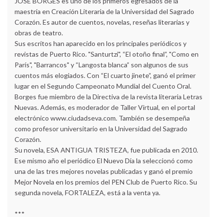
JOSÉ BORGES es uno de los primeros egresados de la
maestría en Creación Literaria de la Universidad del Sagrado
Corazón. Es autor de cuentos, novelas, reseñas literarias y
obras de teatro.
Sus escritos han aparecido en los principales periódicos y
revistas de Puerto Rico. "Santurtzi", “El otoño final”, "Como en
París", "Barrancos" y “Langosta blanca” son algunos de sus
cuentos más elogiados. Con “El cuarto jinete”, ganó el primer
lugar en el Segundo Campeonato Mundial del Cuento Oral.
Borges fue miembro de la Directiva de la revista literaria Letras
Nuevas. Además, es moderador de Taller Virtual, en el portal
electrónico www.ciudadseva.com. También se desempeña
como profesor universitario en la Universidad del Sagrado
Corazón.
Su novela, ESA ANTIGUA TRISTEZA, fue publicada en 2010.
Ese mismo año el periódico El Nuevo Día la seleccionó como
una de las tres mejores novelas publicadas y ganó el premio
Mejor Novela en los premios del PEN Club de Puerto Rico. Su
segunda novela, FORTALEZA, está a la venta ya.
***