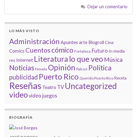
Dejar un comentario
LO MÁS VISTO
Administración
Apuntes
arte
Blogroll
Cine
cómico
Cuentos
Futuro
Comics
In media
Fortaleza
lo que veo
Literatura
Música
Internet
res
Opinión
Noticias
Política
Novela
Podcast
Puerto Rico
publicidad
Receta
Querido Puerto Rico
Reseñas
Uncategorized
Teatro
TV
video
video juegos
BIOGRAFÍA