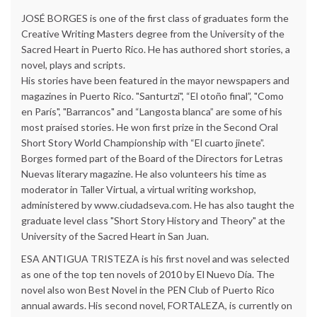
JOSÉ BORGES is one of the first class of graduates form the
Creative Writing Masters degree from the University of the
Sacred Heart in Puerto Rico. He has authored short stories, a
novel, plays and scripts.
His stories have been featured in the mayor newspapers and
magazines in Puerto Rico. "Santurtzi", “El otoño final”, "Como
en París", "Barrancos" and “Langosta blanca” are some of his
most praised stories. He won first prize in the Second Oral
Short Story World Championship with “El cuarto jinete”.
Borges formed part of the Board of the Directors for Letras
Nuevas literary magazine. He also volunteers his time as
moderator in Taller Virtual, a virtual writing workshop,
administered by www.ciudadseva.com. He has also taught the
graduate level class "Short Story History and Theory" at the
University of the Sacred Heart in San Juan.
ESA ANTIGUA TRISTEZA is his first novel and was selected
as one of the top ten novels of 2010 by El Nuevo Día. The
novel also won Best Novel in the PEN Club of Puerto Rico
annual awards. His second novel, FORTALEZA, is currently on