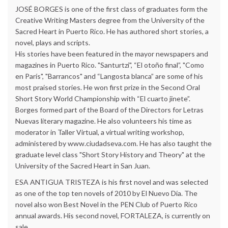
JOSÉ BORGES is one of the first class of graduates form the
Creative Writing Masters degree from the University of the
Sacred Heart in Puerto Rico. He has authored short stories, a
novel, plays and scripts.
His stories have been featured in the mayor newspapers and
magazines in Puerto Rico. "Santurtzi", “El otoño final”, "Como
en París", "Barrancos" and “Langosta blanca” are some of his
most praised stories. He won first prize in the Second Oral
Short Story World Championship with “El cuarto jinete”.
Borges formed part of the Board of the Directors for Letras
Nuevas literary magazine. He also volunteers his time as
moderator in Taller Virtual, a virtual writing workshop,
administered by www.ciudadseva.com. He has also taught the
graduate level class "Short Story History and Theory" at the
University of the Sacred Heart in San Juan.
ESA ANTIGUA TRISTEZA is his first novel and was selected
as one of the top ten novels of 2010 by El Nuevo Día. The
novel also won Best Novel in the PEN Club of Puerto Rico
annual awards. His second novel, FORTALEZA, is currently on
sale.