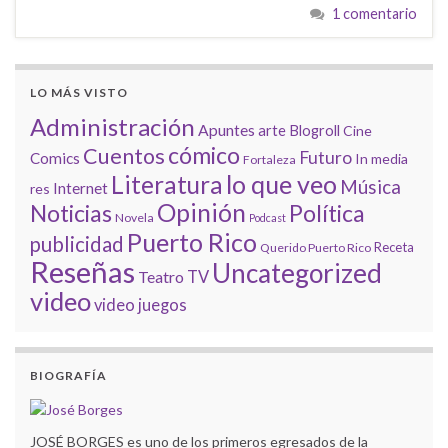
1 comentario
LO MÁS VISTO
Administración
Apuntes
arte
Blogroll
Cine
cómico
Cuentos
Futuro
Comics
In media
Fortaleza
lo que veo
Literatura
Música
Internet
res
Opinión
Noticias
Política
Novela
Podcast
Puerto Rico
publicidad
Receta
Querido Puerto Rico
Reseñas
Uncategorized
Teatro
TV
video
video juegos
BIOGRAFÍA
JOSÉ BORGES es uno de los primeros egresados de la