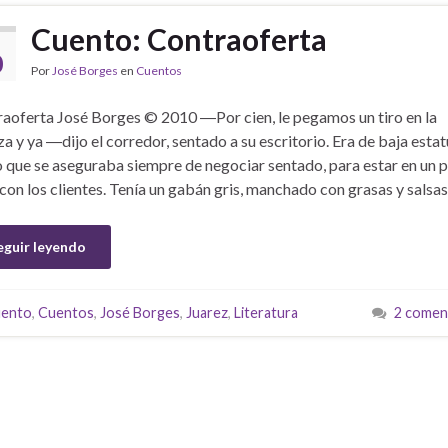
Cuento: Contraoferta
0
Por
José Borges
en
Cuentos
aoferta José Borges © 2010 ―Por cien, le pegamos un tiro en la
a y ya ―dijo el corredor, sentado a su escritorio. Era de baja estat
o que se aseguraba siempre de negociar sentado, para estar en un 
 con los clientes. Tenía un gabán gris, manchado con grasas y salsa
eguir leyendo
uento
,
Cuentos
,
José Borges
,
Juarez
,
Literatura
2 comen