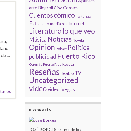
Apuntes
Comics
arte
Blogroll
Cine
cómico
Cuentos
Fortaleza
Futuro
Internet
In media res
lo que veo
Literatura
Noticias
Música
Novela
ura,
Opinión
Política
plano
Podcast
Puerto Rico
s de …
publicidad
Receta
Querido Puerto Rico
Reseñas
Teatro
TV
Uncategorized
video
video juegos
tarios
BIOGRAFÍA
JOSÉ BORGES es uno de los