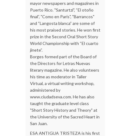
mayor newspapers and magazines in
Puerto Rico. "Santurtzi", “El otoño
final”, "Como en París", "Barrancos"
and “Langosta blanca” are some of
his most praised stories. He won first
prize in the Second Oral Short Story
World Championship with “El cuarto
jinete”.
Borges formed part of the Board of
the Directors for Letras Nuevas
literary magazine. He also volunteers
his time as moderator in Taller
Virtual, a virtual writing workshop,
administered by
www.ciudadseva.com. He has also
taught the graduate level class
"Short Story History and Theory" at
the University of the Sacred Heart in
San Juan.
ESA ANTIGUA TRISTEZA is his first