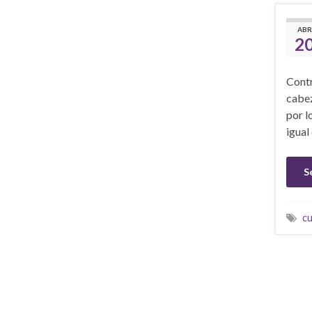
ABR
2
Contr
cabez
por l
igual
S
c